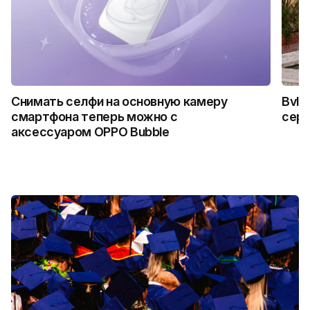
Снимать селфи на основную камеру
Bvlg
смартфона теперь можно с
сер
аксессуаром OPPO Bubble