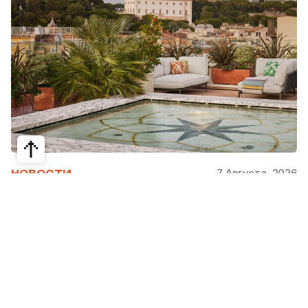
7 Августа, 2026
НОВОСТИ
Bvlgari Hotels & Resorts: флагман в
сердце Рима
Открывшийся в 2023 году Hotel Bvlgari Roma
стал девятой жемчужиной коллекции Bvlgari
Hotels & Resorts, включая отели в Милане,