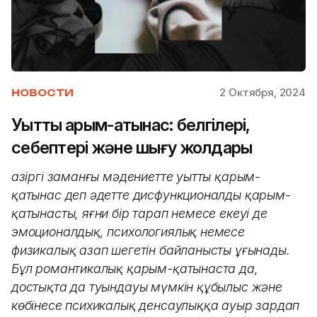
2 Октября, 2024
НОВОСТИ
Уытты қарым-қатынас: белгілері,
себептері және шығу жолдары
Қазіргі заманғы мәдениетте уытты қарым-
қатынас деп әдетте дисфункционалды қарым-
қатынасты, яғни бір тарап немесе екеуі де
эмоционалдық, психологиялық немесе
физикалық азап шегетін байланысты ұғынады.
Бұл романтикалық қарым-қатынаста да,
достықта да туындауы мүмкін құбылыс және
көбінесе психикалық денсаулыққа ауыр зардап