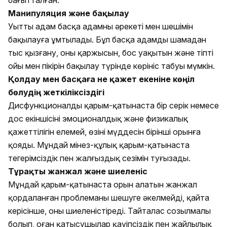
Манипуляция және бақылау
Уытты адам басқа адамның әрекеті мен шешімін
бақылауға ұмтылады. Бұл басқа адамды шамадан
тыс қызғану, оның қаржысын, бос уақытын және тіпті
ойы мен пікірін бақылау түрінде көрініс табуы мүмкін.
Қолдау мен басқаға не қажет екеніне көңіл
бөлудің жеткіліксіздігі
Дисфункционалды қарым-қатынаста бір серік немесе
дос екіншісінің эмоционалдық және физикалық
қажеттілігін елемей, өзінің мүддесін бірінші орынға
қояды. Мұндай мінез-құлық қарым-қатынаста
теңгерімсіздік пен жалғыздық сезімін туғызады.
Тұрақты жанжал және шиеленіс
Мұндай қарым-қатынаста орын алатын жанжал
қордаланған проблеманы шешуге әкелмейді, қайта
керісінше, оны шиеленістіреді. Тайталас созылмалы
болып, оған қатысушылар қауіпсіздік пен жайлылық