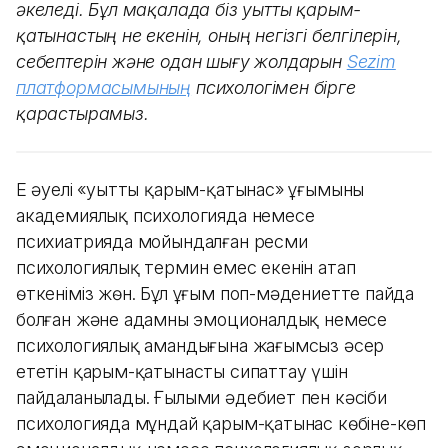
әкеледі. Бұл мақалада біз уытты қарым-
қатынастың не екенін, оның негізгі белгілерін,
себептерін және одан шығу жолдарын
Sezim
платформасымының
психологімен бірге
қарастырамыз.
Ең әуелі «уытты қарым-қатынас» ұғымының
академиялық психологияда немесе
психиатрияда мойындалған ресми
психологиялық термин емес екенін атап
өткеніміз жөн. Бұл ұғым поп-мәдениетте пайда
болған және адамның эмоционалдық немесе
психологиялық амандығына жағымсыз әсер
ететін қарым-қатынасты сипаттау үшін
пайдаланылады. Ғылыми әдебиет пен кәсіби
психологияда мұндай қарым-қатынас көбіне-көп