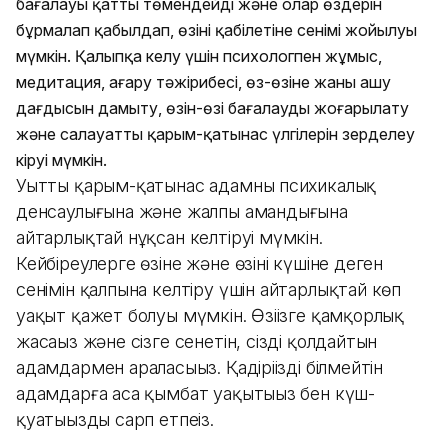
бағалауы қатты төмендейді және олар өздерін
бұрмалап қабылдап, өзінің қабілетіне сенімі жойылуы
мүмкін. Қалыпқа келу үшін психологпен жұмыс,
медитация, аңғару тәжірибесі, өз-өзіне жаны ашу
дағдысын дамыту, өзін-өзі бағалауды жоғарылату
және салауатты қарым-қатынас үлгілерін зерделеу
кіруі мүмкін.
Уытты қарым-қатынас адамның психикалық
денсаулығына және жалпы амандығына
айтарлықтай нұқсан келтіруі мүмкін.
Кейбіреулерге өзіне және өзінің күшіне деген
сенімін қалпына келтіру үшін айтарлықтай көп
уақыт қажет болуы мүмкін. Өзіңізге қамқорлық
жасаңыз және сізге сенетін, сізді қолдайтын
адамдармен араласыңыз. Қадіріңізді білмейтін
адамдарға аса қымбат уақытыңыз бен күш-
қуатыңызды сарп етпеңіз.