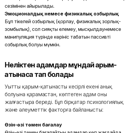
сезімінен айырылады.
Эмоционалдық немесе физикалық озбырлық
Бұл тікелей озбырлық (қорлау, физикалық зорлық-
зомбылық), сол сияқты елемеу, мысқылдаунемесе
манипуляция түрінде көрініс табатын пассивті
озбырлық болуы мүмкін.
Неліктен адамдар мұндай қарым-
қатынасқа тап болады
Уытты қарым-қатынастың кесірлі екені анық
болуына қарамастан, көптеген адам оны
жалғастыра береді. Бұл бірқатар психологиялық
және әлеуметтік факторға байланысты:
Өзін-өзі төмен бағалау
Өзін-өзі төмен бағалайтын адамдар көп жағдайда