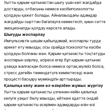
Уытты қарым-қатынастан шығу үшін көп жағдайда
достардың, отбасының немесе кәсібипсихологтың
қолдауы қажет болады. Айналаңыздағы адамдар
жағдайды сырттан бағалауға көмектесіп, қиын сәтте
эмоционалды қолдау көрсете алады.
Шығуды жоспарлау
Импульсивтік шешім қабылдамай, жоспарлы түрде
әрекет ету маңызды, осы орайда психологтың кәсіби
қолдауы болғаны жөн. Қарым-қатынасты тоқтатудың
жоспарын әзірлеу, әсіресе егер бұл қарым-қатынас
ұзаққа жалғасқан болса немесе ортақ мүлкіңіз болса,
стресс деңгейін төмендетуге көмектеседі және
процесті басқару мүмкіндігін арттырады.
Қалыпқа келу және өз-өзіңізбен жұмыс жүргізу
Уытты қарым-қатынасты үзгеннен кейін қалыпқа
келуге уақыт бөлу маңызды, өйткені әдетте ондай
қарым-қатынастың әсерімен адамдардың өзін-өзі