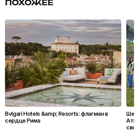
ПОХОЖЕЕ
Bvlgari Hotels &amp; Resorts: флагман в
Школ
сердце Рима
Атыр
свои