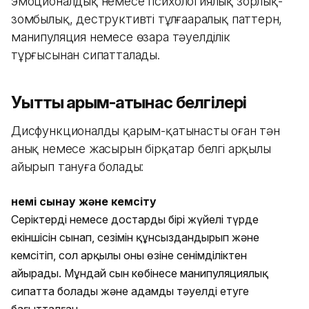
эмоционалдық немесе психологиялық зорлық-
зомбылық, деструктивті тұлғааралық паттерн,
манипуляция немесе өзара тәуелділік
тұрғысынан сипатталады.
Уытты қарым-қатынас белгілері
Дисфункционалды қарым-қатынасты оған тән
анық немесе жасырын бірқатар белгі арқылы
айырып тануға болады:
Үнемі сынау және кемсіту
Серіктердің немесе достардың бірі жүйелі түрде
екіншісін сынап, сезімін құнсыздандырып және
кемсітіп, сол арқылы оны өзіне сенімділіктен
айырады. Мұндай сын көбінесе манипуляциялық
сипатта болады және адамды тәуелді етуге
бағытталған.