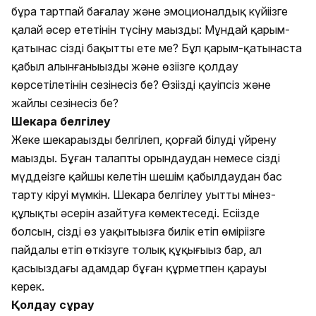
бұра тартпай бағалау және эмоционалдық күйіңізге
қалай әсер ететінін түсіну маңызды: Мұндай қарым-
қатынас сізді бақытты ете ме? Бұл қарым-қатынаста
қабыл алынғаныңызды және өзіңізге қолдау
көрсетілетінін сезінесіз бе? Өзіңізді қауіпсіз және
жайлы сезінесіз бе?
Шекара белгілеу
Жеке шекараңызды белгілеп, қорғай білуді үйрену
маңызды. Бұған талапты орындаудан немесе сіздің
мүддеңізге қайшы келетін шешім қабылдаудан бас
тарту кіруі мүмкін. Шекара белгілеу уытты мінез-
құлықтың әсерін азайтуға көмектеседі. Есіңізде
болсын, сіздің өз уақытыңызға билік етіп өміріңізге
пайдалы етіп өткізуге толық құқығыңыз бар, ал
қасыңыздағы адамдар бұған құрметпен қарауы
керек.
Қолдау сұрау