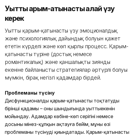
Уытты қарым-қатынасты қалай үзу
керек
Уытты қарым-қатынасты үзу эмоционалдық
және психологиялық дайындық болуын қажет
ететін күрделі және көп қырлы процесс. Қарым-
қатынастың түріне (достық немесе
романтикалық) және қаншалықты зиянды
екеніне байланысты стратегиялар әртүрлі болуы
мүмкін, бірақ негізгі қадамдар бірдей.
Проблеманы түсіну
Дисфункционалды қарым-қатынасты тоқтатудың
бірінші қадамы – оның шындығында уыттыекенін
мойындау. Адамдар көбіне-көп серігінің немесе
досының мінез-құлқын ақтауға бейім, мұның өзі
проблеманы түсінуді қиындатады. Қарым-қатынасты