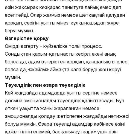
өзін жақсырақ көзқарас танытуға лайық емес деп
есептейді. Олар жалғыз немесе шетқақпай қалудан
қорқып, серігінің уытты мінез-құлқынашыдап жүре
беруі мүмкін.
Өзгерістен қорқу
Өмірді өзгерту – күйзеліске толы процесс.
Сондықтан қарым-қатынастың кесірлі екені анық
болса да, адам өзгерістен қорқып, қаншалықты елес
болса да, «жайлы» аймақта қала беруді жөн көруі
мүмкін.
Тәуелділік пен өзара тәуелділік
Кей жағдайда адамдарда уытты серігіне немесе
досына эмоционалды тәуелділік қалыптасады. Бұл
өткен уақытта жаны жараланған немесе
эмоционалды қолдау жетіспеген жағдайдың нәтижесі
болуы мүмкін. Өзара тәуелді адамдар көбінесе өзінің
қажеттілігін елемей, басқаны»құтқару» үшін өзін