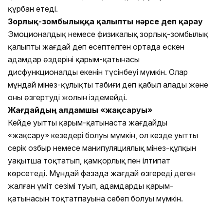
құрбан етеді.
Зорлық-зомбылыққа қалыпты нәрсе деп қарау
Эмоционалдық немесе физикалық зорлық-зомбылық
қалыпты жағдай деп есептелген ортада өскен
адамдар өздерінің қарым-қатынасы
дисфункционалды екенін түсінбеуі мүмкін. Олар
мұндай мінез-құлықты табиғи деп қабыл алады және
оны өзгертудің жолын іздемейді.
Жағдайдың алдамшы «жақсаруы»
Кейде уытты қарым-қатынаста жағдайдың
«жақсару» кезеңдері болуы мүмкін, ол кезде уытты
серік озбыр немесе манипуляциялық мінез-құлқын
уақытша тоқтатып, қамқорлық пен ілтипат
көрсетеді. Мұндай фазада жағдай өзгереді деген
жалған үміт сезімі туып, адамдардың қарым-
қатынасын тоқтатпауына себеп болуы мүмкін.