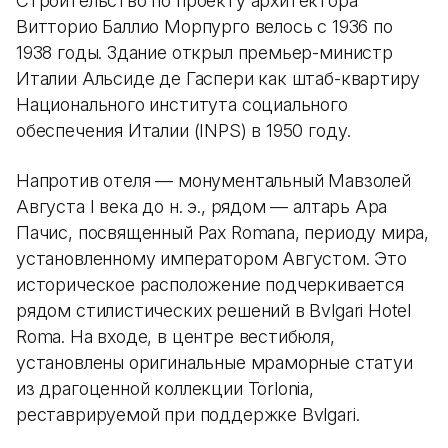
Строительство по проекту архитектора
Витторио Баллио Морпурго велось с 1936 по
1938 годы. Здание открыл премьер-министр
Италии Альсиде де Гаспери как штаб-квартиру
Национального института социального
обеспечения Италии (INPS) в 1950 году.
Напротив отеля — монументальный Мавзолей
Августа I века до н. э., рядом — алтарь Ара
Пачис, посвященный Pax Romana, периоду мира,
установленному императором Августом. Это
историческое расположение подчеркивается
рядом стилистических решений в Bvlgari Hotel
Roma. На входе, в центре вестибюля,
установлены оригинальные мраморные статуи
из драгоценной коллекции Torlonia,
реставрируемой при поддержке Bvlgari.