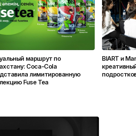
уальный маршрут по
BIART и Ma
ахстану: Coca-Cola
креативный
дставила лимитированную
подростко
лекцию Fuse Tea