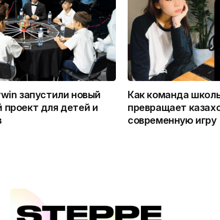
rwin запустили новый
Как команда школ
 проект для детей и
превращает казахс
в
современную игру