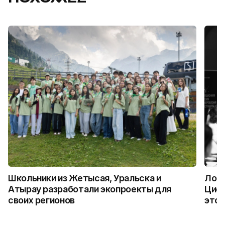
Школьники из Жетысая, Уральска и
Логи
Атырау разработали экопроекты для
Цифр
своих регионов
это 