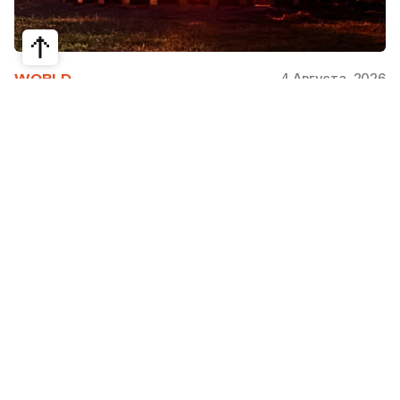
4 Августа, 2026
WORLD
Как современная юрта стала частью
крупнейшего арт-парка Европы
Может ли традиционная юрта стать
современной, не потеряв своей сути? Именно с
этого вопроса началась работа над проектом
Corten Yurt — Anti Yurt архитектурного бюро
Cogarts. Павильон представили на
международном фестивале современной
архитектуры и искусства «Архстояние», а после
его завершения он вошел в постоянную
коллекцию арт-парка «Никола-Ленивец».
Редакция Steppe рассказывает, как