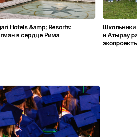
gari Hotels &amp; Resorts:
Школьники 
гман в сердце Рима
и Атырау р
экопроекты