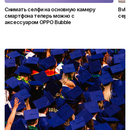
Снимать селфи на основную камеру
Bvlg
смартфона теперь можно с
сер
аксессуаром OPPO Bubble