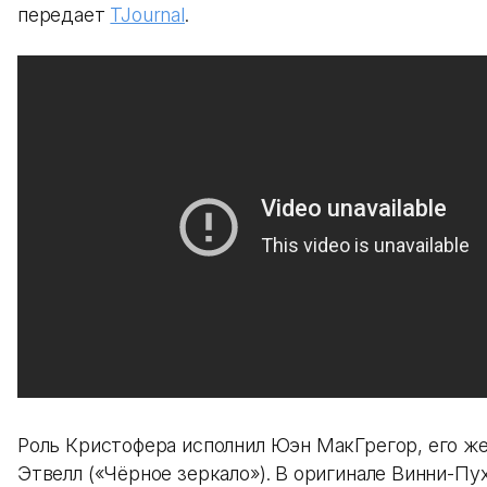
передает
TJournal
.
Роль Кристофера исполнил Юэн МакГрегор, его ж
Этвелл («Чёрное зеркало»). В оригинале Винни-Пух