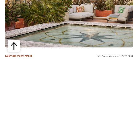
7 Августа, 2026
НОВОСТИ
Bvlgari Hotels & Resorts: флагман в
сердце Рима
Открывшийся в 2023 году Hotel Bvlgari Roma
стал девятой жемчужиной коллекции Bvlgari
Hotels & Resorts, включая отели в Милане,
Лондоне, на Бали, в Пекине, Дубае, Шанхае,
Париже, Токио. Скоро, с 2026 по 2030 гг.,
ожидаются также открытия в Майами, Бодруме,