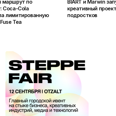
й маршрут по
BIART и Marwin за
: Coca-Cola
креативный проект
ла лимитированную
подростков
Fuse Tea