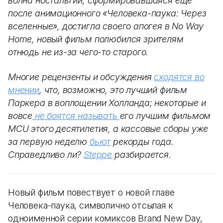
волна ностальгии, сформировавшаяся еще
после анимационного «Человека-паука: Через
вселенные», достигла своего апогея в No Way
Home, новый фильм полюбился зрителям
отнюдь не из-за чего-то старого.
Многие рецензенты и обсуждения
сходятся во
мнении
, что, возможно, это лучший фильм
Паркера в воплощении Холланда; некоторые и
вовсе
не боятся называть
его лучшим фильмом
MCU этого десятилетия, а кассовые сборы уже
за первую неделю
бьют
рекорды года.
Справедливо ли?
Steppe
разбирается.
Новый фильм повествует о новой главе
Человека-паука, символично отсылая к
одноименной серии комиксов Brand New Day,