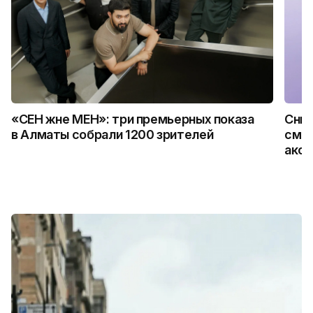
«СЕН және МЕН»: три премьерных показа
Сним
в Алматы собрали 1200 зрителей
смар
аксе