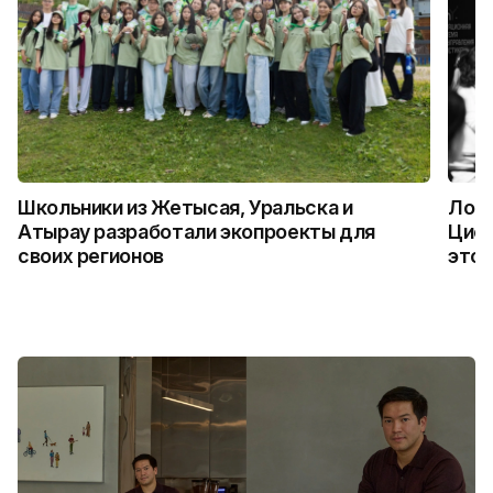
Школьники из Жетысая, Уральска и
Логи
Атырау разработали экопроекты для
Цифр
своих регионов
это 