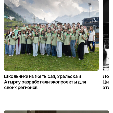
Школьники из Жетысая, Уральска и
Логи
Атырау разработали экопроекты для
Цифр
своих регионов
это 