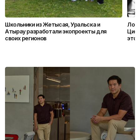
Школьники из Жетысая, Уральска и
Логи
Атырау разработали экопроекты для
Цифр
своих регионов
это 