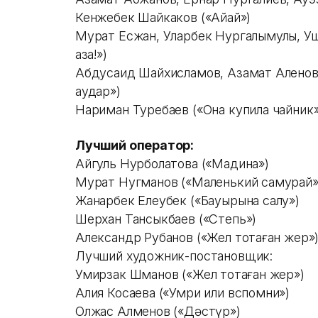
Кенжебек Шайкаков («Айқай»)
Мурат Есжан, Уларбек Нургалымулы, Уш
қазақ!»)
Абдусаид Шайхисламов, Азамат Аленов,
аудар»)
Нариман Туребаев («Она купила чайник
Лучший оператор:
Айгуль Нурболатова («Мадина»)
Мурат Нугманов («Маленький самурай
Жанарбек Елеубек («Бауырына салу»)
Шерхан Тансыкбаев («Степь»)
Александр Рубанов («Жел тоқтаған жер»
Лучший художник-постановщик:
Умирзак Шманов («Жел тоқтаған жер»)
Алия Косаева («Умри или вспомни»)
Олжас Алменов («Дәстүр»)