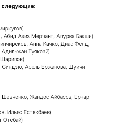
» следующие:
миркулов)
 Абид Азиз Мерчант, Апурва Бакши)
инчиреков, Анна Качко, Диас Фелд,
 Адильжан Туякбай)
 Шарипов)
 Синдзю, Асель Ержанова, Шуичи
 Шевченко, Жандос Айбасов, Ернар
в, Ильяс Естекбаев)
т Отебай)