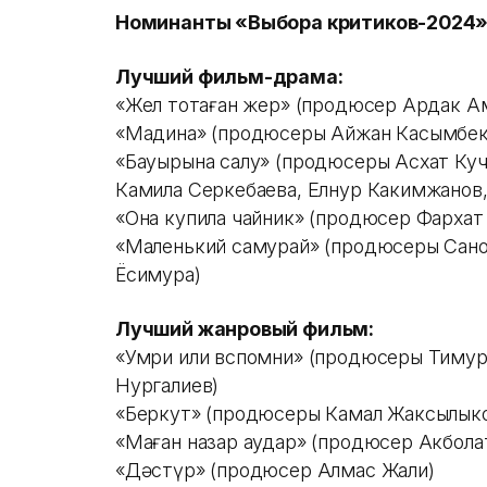
Номинанты «Выбора критиков-2024
Лучший фильм-драма:
«Жел тоқтаған жер» (продюсер Ардак А
«Мадина» (продюсеры Айжан Касымбек,
«Бауырына салу» (продюсеры Асхат Куч
Камила Серкебаева, Елнур Какимжанов,
«Она купила чайник» (продюсер Фархат
«Маленький самурай» (продюсеры Сано
Ёсимура)
Лучший жанровый фильм:
«Умри или вспомни» (продюсеры Тимур
Нургалиев)
«Беркут» (продюсеры Камал Жаксылыко
«Маған назар аудар» (продюсер Акбола
«Дәстүр» (продюсер Алмас Жали)