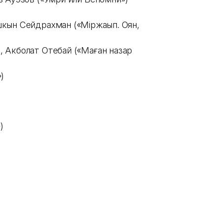
кын Сейдрахман («Мiржақып. Оян,
 Акболат Отебай («Маған назар
»)
»)
)