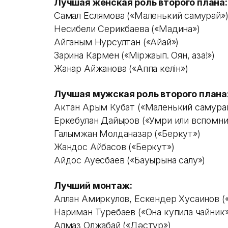
Лучшая женская роль второго плана:
Самал Еслямова («Маленький самурай»
Несибели Серикбаева («Мадина»)
Айганым Нурсултан («Айқай»)
Зарина Кармен («Мiржақып. Оян, қазақ!»)
Жанар Айжанова («Аппақ келiн»)
Лучшая мужская роль второго плана
Актан Арым Кубат («Маленький самура
Еркебулан Дайыров («Умри или вспомн
Галымжан Молданазар («Беркут»)
Жандос Айбасов («Беркут»)
Айдос Ауесбаев («Бауырына салу»)
Лучший монтаж:
Аллан Амиркулов, Ескендер Хусаинов («
Нариман Туребаев («Она купила чайник
Алмаз Олжабай («Дәстур»)