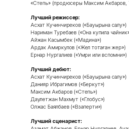
«Степь» (продюсеры Максим Акбаров, 
Лучший режиссер:
Асхат Кучинчиреков («Бауырына салу»)
Нариман Туребаев («Она купила чайник
Айжан Касымбек («Мадина»)
Ардак Амиркулов («Жел тоқтаған жер»)
Ернар Нургалиев («Умри или вспомни»)
Лучший дебют:
Асхат Кучинчиреков («Бауырына салу»)
Данияр Ибрагимов («Беркут»)
Максим Акбаров («Степь»)
Даулетжан Махмут («Глобус»)
Олжас Баялбаев («Взаперти»)
Лучший сценарист:
Азамат Абжанов, Ернар Нургалиев, Ауэ