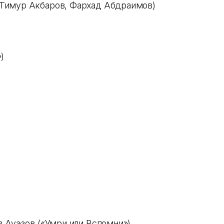
Тимур Акбаров, Фархад Абдраимов)
»)
з Ауэзов («Умри или Вспомни»)