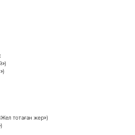
)
:
й»)
и»)
Жел тоқтаған жер»)
»)