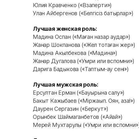
Юлия Кравченко («Взаперти»)
Улан Айбергенов («Белгісіз батырлар»)
Лучшая женская роль:
Мадина Оспан («Маған назар аудар»)
Жанар Шокпанова («Жел тоқтаған жер»)
Мадина Акылбекова («Мадина»)
Жанар Дугалова («Умри или вспомни»)
Дарига Бадыкова («Таптым-ау сенi»)
Лучшая мужская роль:
Ерсултан Ерман («Бауырына салу»)
Бакыт Кажыбаев («Мiржақып. Оян, қазақ!»)
Даурен Сергазин («Беркут»)
Орынбек Шаймаганбетов («Айқай»)
Мерей Мухтарулы («Умри или вспомни»