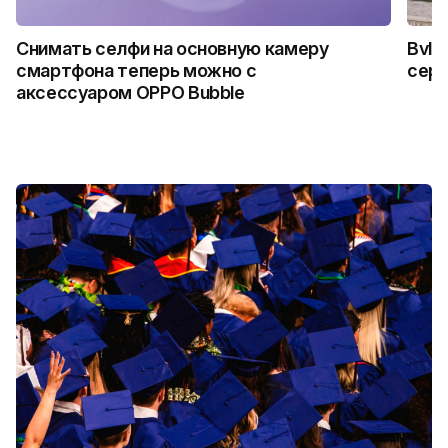
Снимать селфи на основную камеру
Bvlg
смартфона теперь можно с
сер
аксессуаром OPPO Bubble