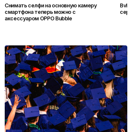
Снимать селфи на основную камеру
Bvlg
смартфона теперь можно с
сер
аксессуаром OPPO Bubble