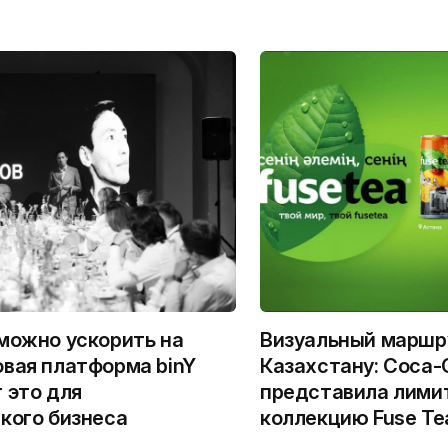
можно ускорить на
Визуальный маршр
вая платформа binY
Казахстану: Coca-
 это для
представила лими
кого бизнеса
коллекцию Fuse Te