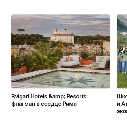
Bvlgari Hotels &amp; Resorts:
Шко
флагман в сердце Рима
и А
эко