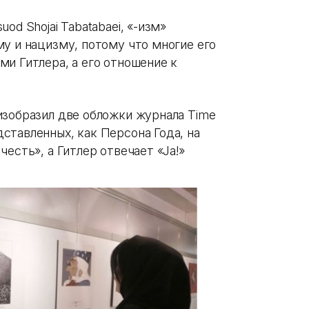
od Shojai Tabatabaei, «-изм»
у и нацизму, потому что многие его
и Гитлера, а его отношение к
изобразил две обложки журнала Time
ставленных, как Персона Года, на
есть», а Гитлер отвечает «Ja!»