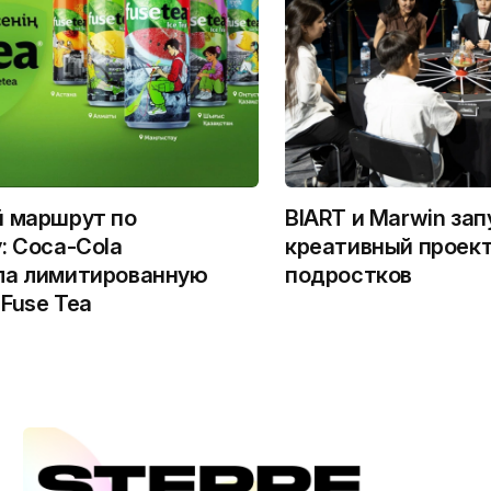
й маршрут по
BIART и Marwin за
: Coca-Cola
креативный проект
ла лимитированную
подростков
Fuse Tea