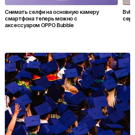
Снимать селфи на основную камеру
Bvlg
смартфона теперь можно с
сер
аксессуаром OPPO Bubble