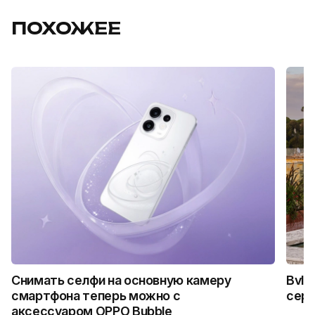
ПОХОЖЕЕ
Снимать селфи на основную камеру
Bvlg
смартфона теперь можно с
сер
аксессуаром OPPO Bubble