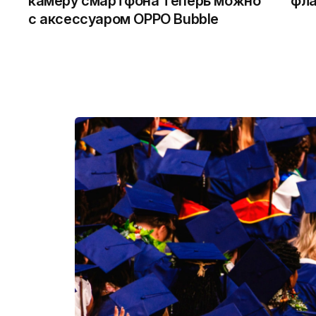
камеру смартфона теперь можно
фла
с аксессуаром OPPO Bubble