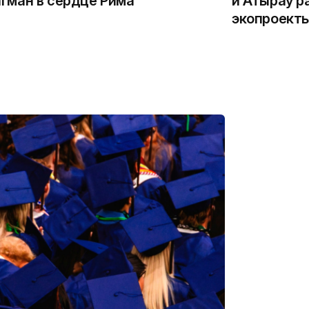
гман в сердце Рима
и Атырау р
экопроекты