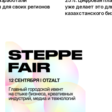
азработали
25%. Цифровая пла
 для своих регионов
уже делает это дл
казахстанского би