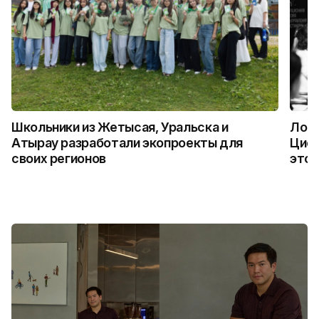
Школьники из Жетысая, Уральска и
Логи
Атырау разработали экопроекты для
Цифр
своих регионов
это 