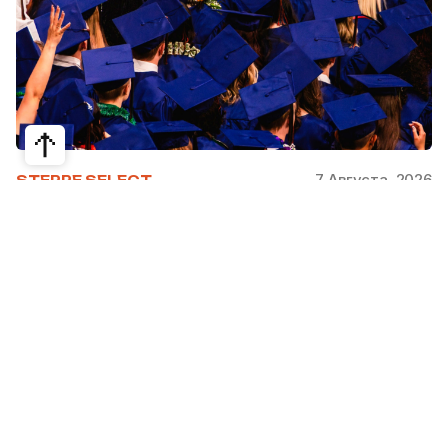
7 Августа, 2026
STEPPE SELECT
На какие специальности проще
получить грант за рубежом:
стипендии, программы и ВУЗы
Большинство студентов считают, что проще
всего получить грант за рубежом на бизнес,
менеджмент или финансы. Но именно там
самая высокая конкуренция: на популярные
программы подаются тысячи абитуриентов.