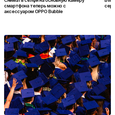
Снимать селфи на основную камеру
Bvlg
смартфона теперь можно с
сер
аксессуаром OPPO Bubble