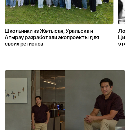
Школьники из Жетысая, Уральска и
Логи
Атырау разработали экопроекты для
Цифр
своих регионов
это 