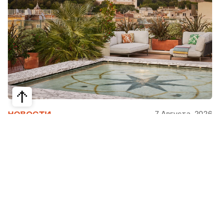
7 Августа, 2026
НОВОСТИ
Bvlgari Hotels & Resorts: флагман в
сердце Рима
Открывшийся в 2023 году Hotel Bvlgari Roma
стал девятой жемчужиной коллекции Bvlgari
Hotels & Resorts, включая отели в Милане,
Лондоне, на Бали, в Пекине, Дубае, Шанхае,