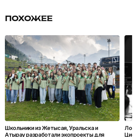
ПОХОЖЕЕ
Школьники из Жетысая, Уральска и
Логи
Атырау разработали экопроекты для
Цифр