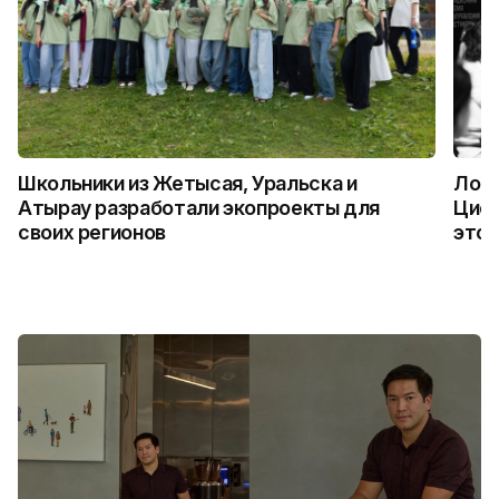
Школьники из Жетысая, Уральска и
Логи
Атырау разработали экопроекты для
Цифр
своих регионов
это 