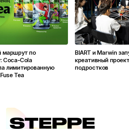
й маршрут по
BIART и Marwin за
: Coca-Cola
креативный проект
ла лимитированную
подростков
Fuse Tea