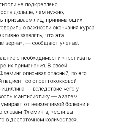
тности не подкреплено
арств дольше, чем нужно,
Мы призываем лиц, принимающих
говорить о важности окончания курса
активно заявлять, что эта
не верна», — сообщают ученые.
вление о необходимости «пропивать
аре их применения. В своей
Флеминг описывал опасный, по его
й пациент со стрептококковой
ициллина — вследствие чего у
ость к антибиотику — а затем
 умирает от неизлечимой болезни и
о словам Флеминга, «если вы
го в достаточном количестве».