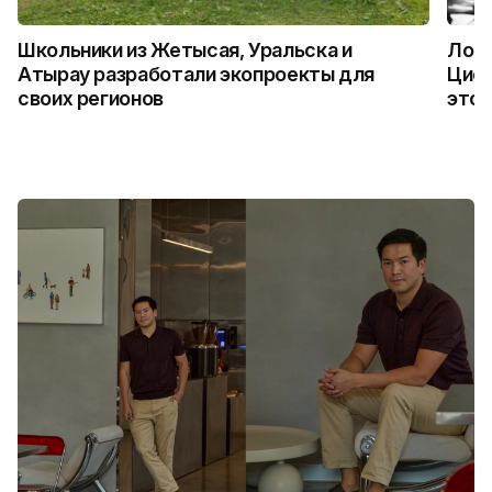
Школьники из Жетысая, Уральска и
Логи
Атырау разработали экопроекты для
Цифр
своих регионов
это 