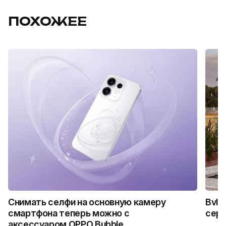
ПОХОЖЕЕ
Снимать селфи на основную камеру
Bvlg
смартфона теперь можно с
сер
аксессуаром OPPO Bubble