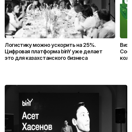
Логистику можно ускорить на 25%.
Визу
Цифровая платформа binY уже делает
Coca
это для казахстанского бизнеса
колл