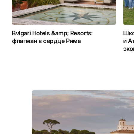
Bvlgari Hotels &amp; Resorts:
Шко
флагман в сердце Рима
и А
эко