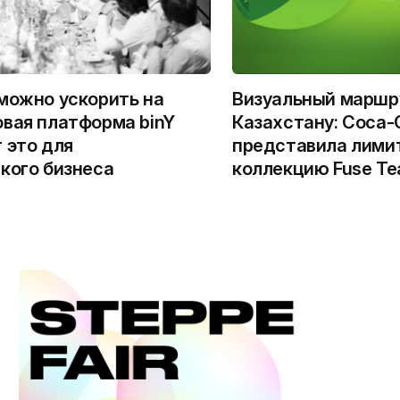
можно ускорить на
Визуальный маршр
вая платформа binY
Казахстану: Coca-
 это для
представила лими
кого бизнеса
коллекцию Fuse Te