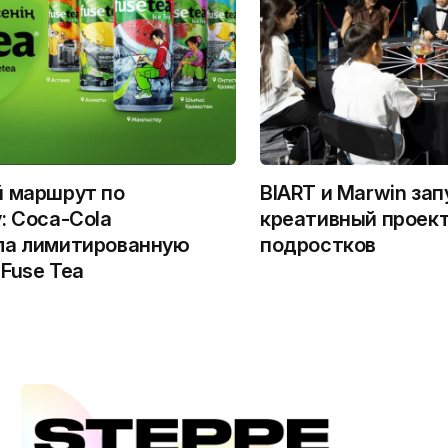
й маршрут по
BIART и Marwin за
: Coca-Cola
креативный проект
ла лимитированную
подростков
Fuse Tea