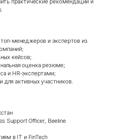
чить практические рекомендации и
.
 топ-менеджеров и экспертов из
компаний;
ьных кейсов;
нальная оценка резюме;
са и HR-экспертами;
 для активных участников.
хстан
s Support Officer, Beeline
иям в IT и FinTech