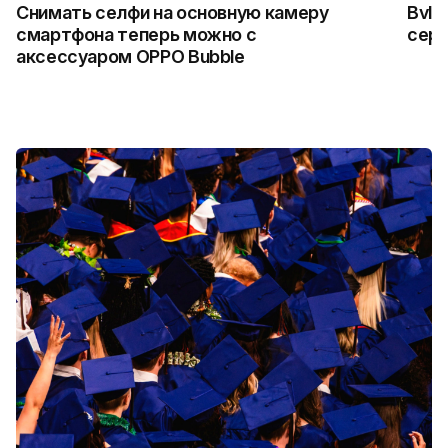
Снимать селфи на основную камеру
Bvlg
смартфона теперь можно с
сер
аксессуаром OPPO Bubble