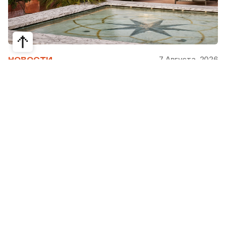
7 Августа, 2026
НОВОСТИ
Bvlgari Hotels & Resorts: флагман в
сердце Рима
Открывшийся в 2023 году Hotel Bvlgari Roma
стал девятой жемчужиной коллекции Bvlgari
Hotels & Resorts, включая отели в Милане,
Лондоне, на Бали, в Пекине, Дубае, Шанхае,
Париже, Токио. Скоро, с 2026 по 2030 гг.,
ожидаются также открытия в Майами, Бодруме,
на Мальдивах, в Кейв-Кей и Абу Даби.