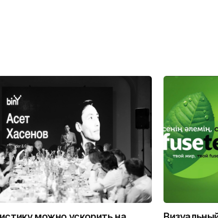
истику можно ускорить на
Визуальны