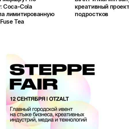
: Coca-Cola
креативный проект
ла лимитированную
подростков
Fuse Tea