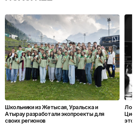
Школьники из Жетысая, Уральска и
Логи
Атырау разработали экопроекты для
Цифр
своих регионов
это 