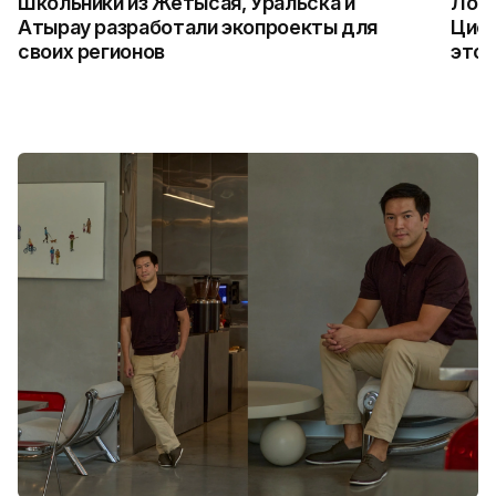
Школьники из Жетысая, Уральска и
Логи
Атырау разработали экопроекты для
Цифр
своих регионов
это 