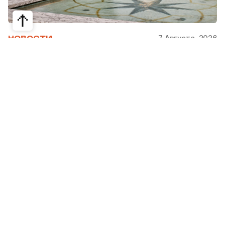
7 Августа, 2026
НОВОСТИ
Bvlgari Hotels & Resorts: флагман в
сердце Рима
Открывшийся в 2023 году Hotel Bvlgari Roma
стал девятой жемчужиной коллекции Bvlgari
Hotels & Resorts, включая отели в Милане,
Лондоне, на Бали, в Пекине, Дубае, Шанхае,
Париже, Токио. Скоро, с 2026 по 2030 гг.,
ожидаются также открытия в Майами, Бодруме,
на Мальдивах, в Кейв-Кей и Абу Даби.
Римский отель стратегически расположен на