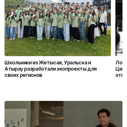
Школьники из Жетысая, Уральска и
Логи
Атырау разработали экопроекты для
Цифр
своих регионов
это 