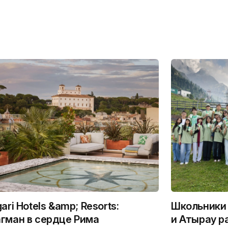
gari Hotels &amp; Resorts:
Школьники 
гман в сердце Рима
и Атырау р