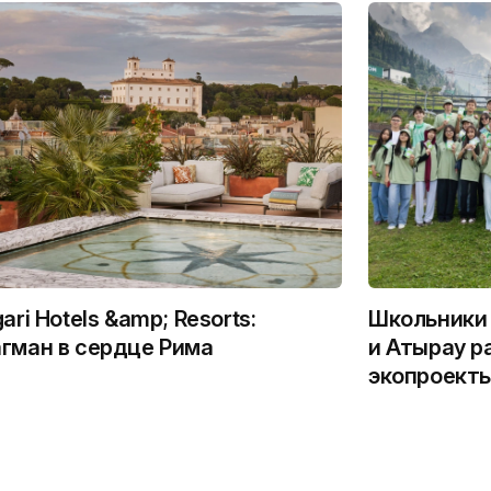
gari Hotels &amp; Resorts:
Школьники 
гман в сердце Рима
и Атырау р
экопроекты