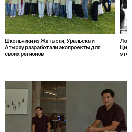
Школьники из Жетысая, Уральска и
Логи
Атырау разработали экопроекты для
Цифр
своих регионов
это 