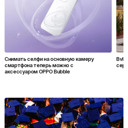
Снимать селфи на основную камеру
Bvlg
смартфона теперь можно с
сер
аксессуаром OPPO Bubble