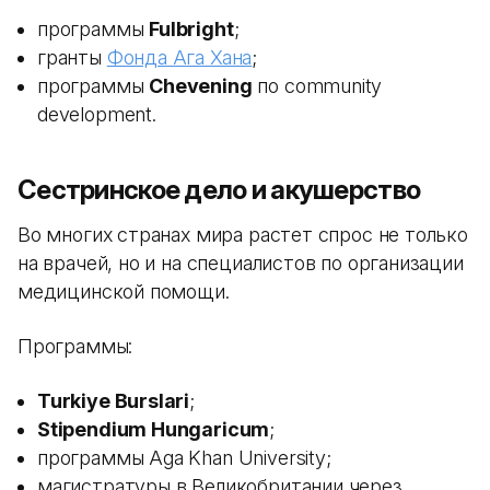
программы
Fulbright
;
гранты
Фонда Ага Хана
;
программы
Chevening
по community
development.
Сестринское дело и акушерство
Во многих странах мира растет спрос не только
на врачей, но и на специалистов по организации
медицинской помощи.
Программы:
Turkiye Burslari
;
Stipendium Hungaricum
;
программы Aga Khan University;
магистратуры в Великобритании через