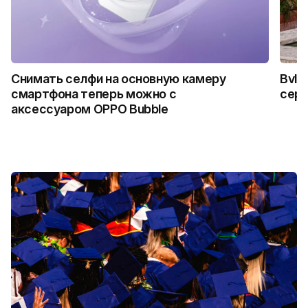
Снимать селфи на основную камеру
Bvlg
смартфона теперь можно с
сер
аксессуаром OPPO Bubble