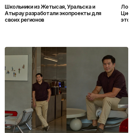
Школьники из Жетысая, Уральска и
Логи
Атырау разработали экопроекты для
Цифр
своих регионов
это 