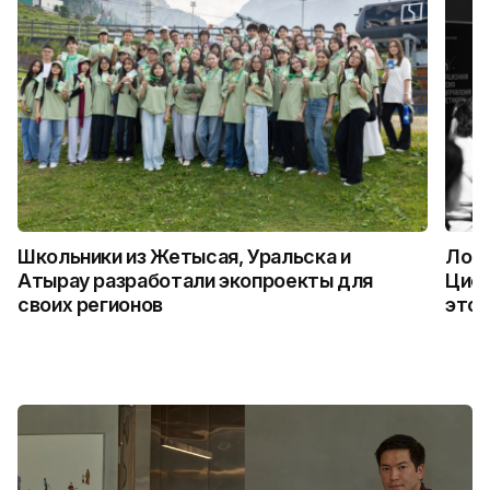
Школьники из Жетысая, Уральска и
Логи
Атырау разработали экопроекты для
Цифр
своих регионов
это 