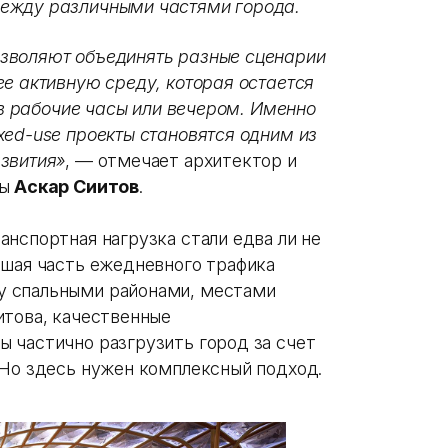
ежду различными частями города.
зволяют объединять разные сценарии
е активную среду, которая остается
о в рабочие часы или вечером. Именно
xed-use проекты становятся одним из
звития»
, — отмечает архитектор и
ты
Аскар Сиитов
.
нспортная нагрузка стали едва ли не
ьшая часть ежедневного трафика
у спальными районами, местами
итова, качественные
 частично разгрузить город за счет
 Но здесь нужен комплексный подход.