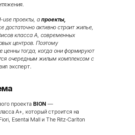
итяжения.
-use проекты, а
проекты,
же достаточно активно строит жилье,
фисов класса А, современных
овых центров.
Поэтому
 ценны тогда, когда они формируют
ются очередным жилым комплексом с
ил эксперт.
ема
вого проекта
BION
—
ласса A+, который строится на
ri, Esentai Mall и The Ritz-Carlton