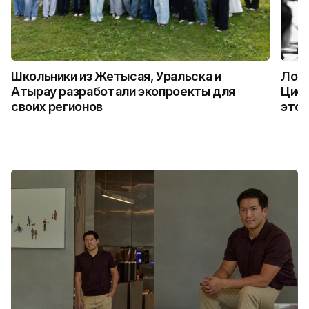
Школьники из Жетысая, Уральска и
Логи
Атырау разработали экопроекты для
Цифр
своих регионов
это 